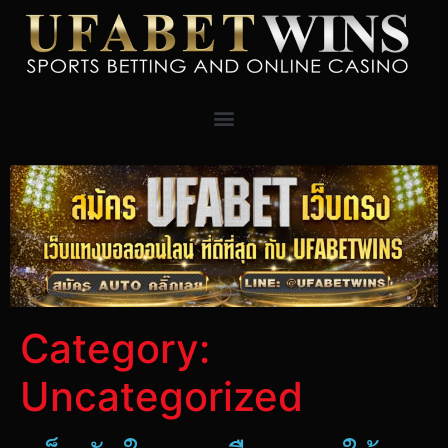
Category:
Uncategorized